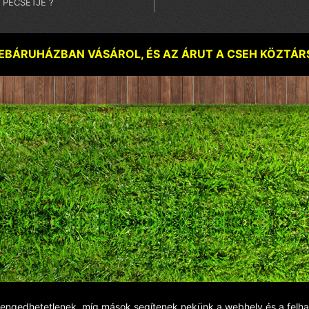
PECSÉTJE ?
BÁRUHÁZBAN VÁSÁROL, ÉS AZ ÁRUT A CSEH KÖZTÁRSAS
engedhetetlenek, míg mások segítenek nekünk a webhely és a felha