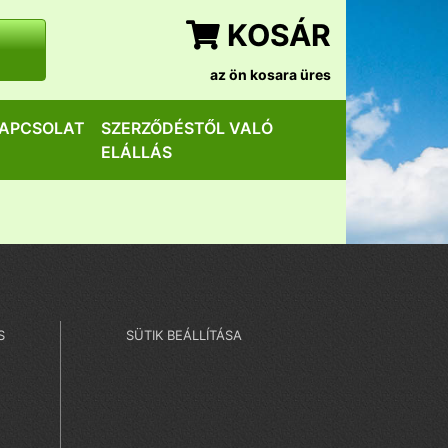
KOSÁR
az ön kosara üres
APCSOLAT
SZERZŐDÉSTŐL VALÓ
ELÁLLÁS
S
SÜTIK BEÁLLÍTÁSA