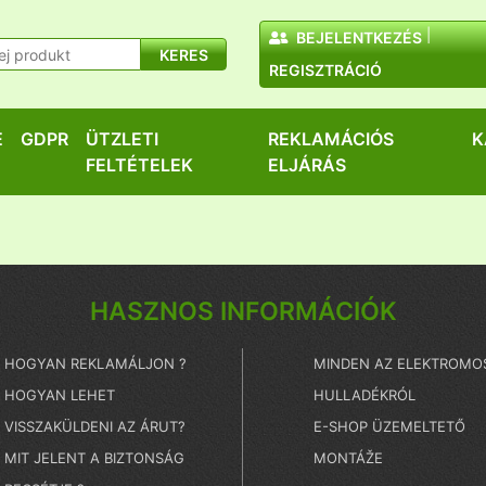
BEJELENTKEZÉS
KERES
REGISZTRÁCIÓ
E
GDPR
ÜTZLETI
REKLAMÁCIÓS
K
FELTÉTELEK
ELJÁRÁS
HASZNOS INFORMÁCIÓK
HOGYAN REKLAMÁLJON ?
MINDEN AZ ELEKTROMO
HOGYAN LEHET
HULLADÉKRÓL
VISSZAKÜLDENI AZ ÁRUT?
E-SHOP ÜZEMELTETŐ
MIT JELENT A BIZTONSÁG
MONTÁŽE