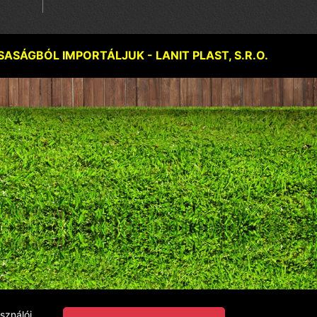
ÁGBÓL IMPORTÁLJUK - LANIT PLAST, S.R.O.
sználói