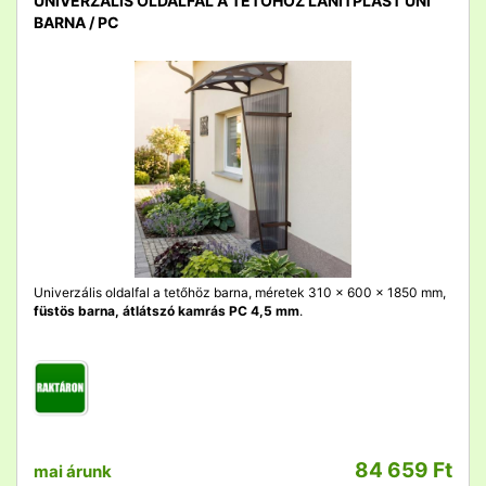
UNIVERZÁLIS OLDALFAL A TETŐHÖZ LANITPLAST UNI
BARNA / PC
detail
Univerzális oldalfal a tetőhöz barna, méretek 310 x 600 x 1850 mm,
füstös barna, átlátszó kamrás PC 4,5 mm
.
84 659 Ft
mai árunk