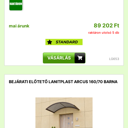
89 202 Ft
mai árunk
raktáron utolsó 5 db
VÁSÁRLÁS
LG653
BEJÁRATI ELŐTETŐ LANITPLAST ARCUS 160/70 BARNA
detail