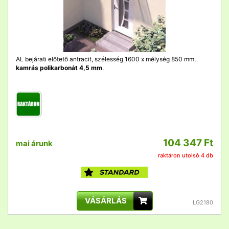
AL bejárati előtető antracit, szélesség 1600 x mélység 850 mm,
kamrás polikarbonát 4,5 mm
.
104 347 Ft
mai árunk
raktáron utolsó 4 db
VÁSÁRLÁS
LG2180