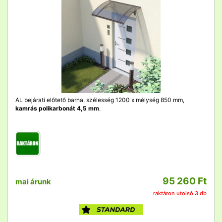
AL bejárati előtető barna, szélesség 1200 x mélység 850 mm,
kamrás polikarbonát 4,5 mm
.
95 260 Ft
mai árunk
raktáron utolsó 3 db