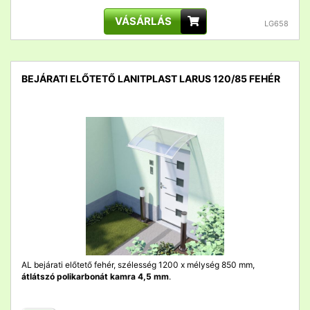
VÁSÁRLÁS
LG658
BEJÁRATI ELŐTETŐ LANITPLAST LARUS 120/85 FEHÉR
detail
AL bejárati előtető fehér, szélesség 1200 x mélység 850 mm,
átlátszó polikarbonát kamra 4,5 mm
.