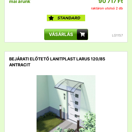
90 717 Ft
mai árunk
raktáron utolsó 2 db
VÁSÁRLÁS
LG1157
BEJÁRATI ELŐTETŐ LANITPLAST LARUS 120/85
ANTRACIT
detail