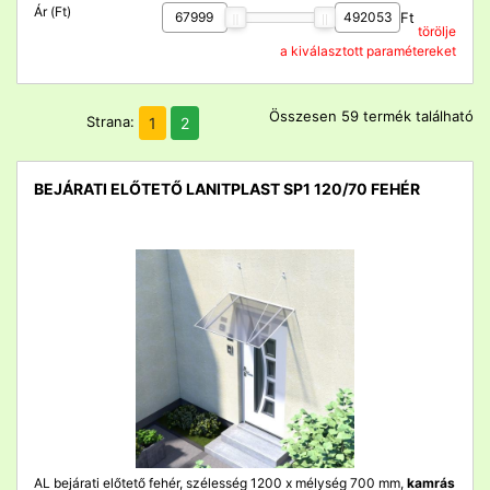
Ár (Ft)
Ft
törölje
a kiválasztott paramétereket
Összesen 59 termék található
Strana:
1
2
BEJÁRATI ELŐTETŐ LANITPLAST SP1 120/70 FEHÉR
detail
AL bejárati előtető fehér, szélesség 1200 x mélység 700 mm,
kamrás