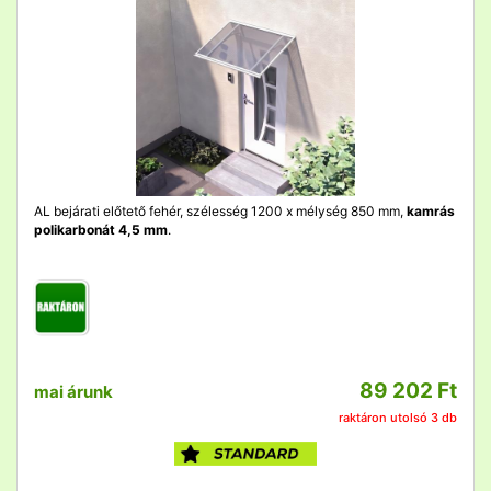
AL bejárati előtető fehér, szélesség 1200 x mélység 850 mm,
kamrás
polikarbonát 4,5 mm
.
89 202 Ft
mai árunk
raktáron utolsó 3 db