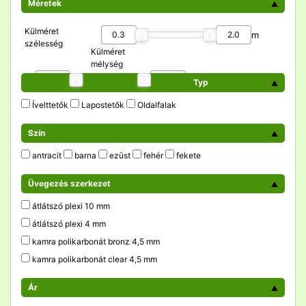
Méretek
Külméret
m
szélesség
Külméret
mélység
m
Typ
Ívelttetők
Lapostetők
Oldalfalak
Szín
antracit
barna
ezüst
fehér
fekete
Üvegezés szerkezet
átlátszó plexi 10 mm
átlátszó plexi 4 mm
kamra polikarbonát bronz 4,5 mm
kamra polikarbonát clear 4,5 mm
Ár