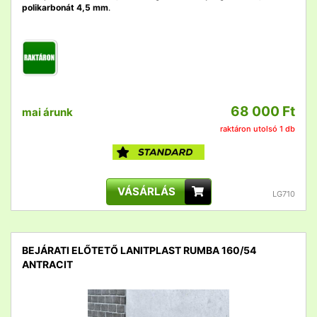
polikarbonát 4,5 mm
.
68 000 Ft
mai árunk
raktáron utolsó 1 db
VÁSÁRLÁS
LG710
BEJÁRATI ELŐTETŐ LANITPLAST RUMBA 160/54
ANTRACIT
detail