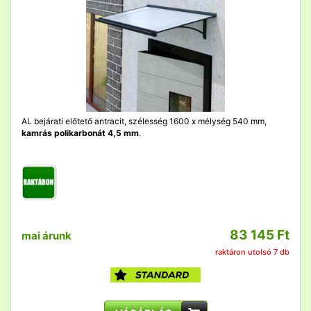
AL bejárati előtető antracit, szélesség 1600 x mélység 540 mm,
kamrás polikarbonát 4,5 mm
.
83 145 Ft
mai árunk
raktáron utolsó 7 db