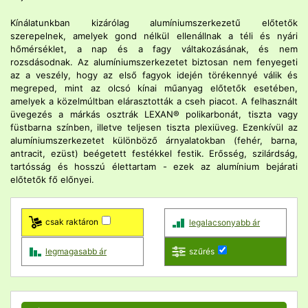
Kínálatunkban kizárólag alumíniumszerkezetű előtetők
szerepelnek, amelyek gond nélkül ellenállnak a téli és nyári
hőmérséklet, a nap és a fagy váltakozásának, és nem
rozsdásodnak. Az alumíniumszerkezetet biztosan nem fenyegeti
az a veszély, hogy az első fagyok idején törékennyé válik és
megreped, mint az olcsó kínai műanyag előtetők esetében,
amelyek a közelmúltban elárasztották a cseh piacot. A felhasznált
üvegezés a márkás osztrák LEXAN® polikarbonát, tiszta vagy
füstbarna színben, illetve teljesen tiszta plexiüveg. Ezenkívül az
alumíniumszerkezetet különböző árnyalatokban (fehér, barna,
antracit, ezüst) beégetett festékkel festik. Erősség, szilárdság,
tartósság és hosszú élettartam - ezek az alumínium bejárati
előtetők fő előnyei.
csak raktáron
legalacsonyabb ár
legmagasabb ár
szűrés