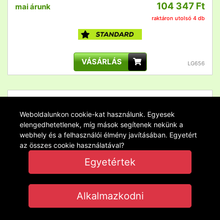
104 347 Ft
mai árunk
raktáron utolsó 4 db
VÁSÁRLÁS
LG656
BEJÁRATI ELŐTETŐ LANITPLAST MELES 160/85 BARNA
Weboldalunkon cookie-kat használunk. Egyesek
elengedhetetlenek, míg mások segítenek nekünk a
detail
webhely és a felhasználói élmény javításában. Egyetért
az összes cookie használatával?
Egyetértek
Alkalmazkodni