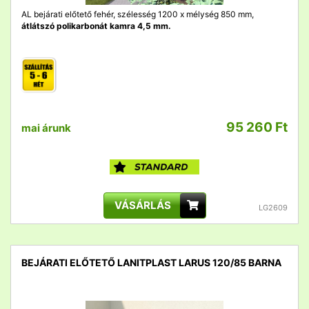
AL bejárati előtető fehér, szélesség 1200 x mélység 850 mm,
átlátszó polikarbonát kamra 4,5 mm.
95 260 Ft
mai árunk
VÁSÁRLÁS
LG2609
BEJÁRATI ELŐTETŐ LANITPLAST LARUS 120/85 BARNA
detail