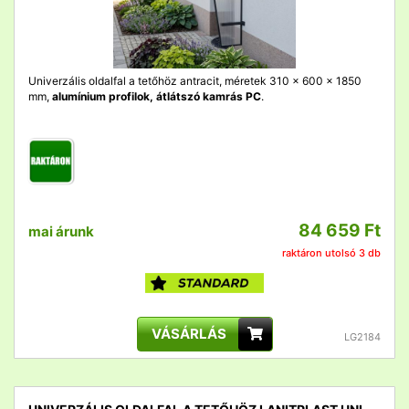
Univerzális oldalfal a tetőhöz antracit, méretek 310 x 600 x 1850
mm,
alumínium profilok, átlátszó kamrás PC
.
84 659 Ft
mai árunk
raktáron utolsó 3 db
VÁSÁRLÁS
LG2184