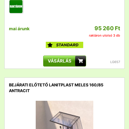
95 260 Ft
mai árunk
raktáron utolsó 3 db
VÁSÁRLÁS
LG657
BEJÁRATI ELŐTETŐ LANITPLAST MELES 160/85
ANTRACIT
detail