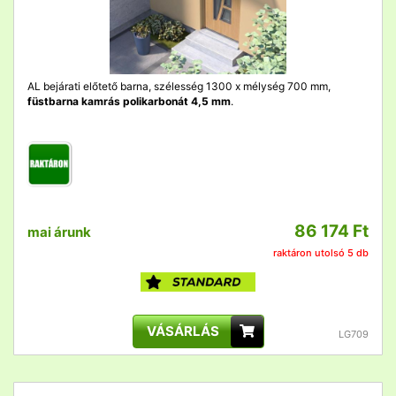
AL bejárati előtető barna, szélesség 1300 x mélység 700 mm,
füstbarna kamrás polikarbonát 4,5 mm
.
86 174 Ft
mai árunk
raktáron utolsó 5 db
VÁSÁRLÁS
LG709