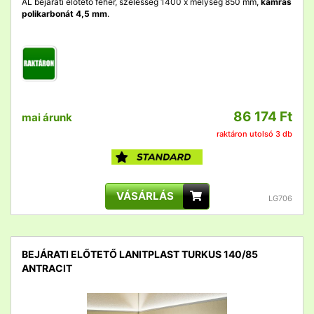
AL bejárati előtető fehér, szélesség 1400 x mélység 850 mm,
kamrás
polikarbonát 4,5 mm
.
86 174 Ft
mai árunk
raktáron utolsó 3 db
VÁSÁRLÁS
LG706
BEJÁRATI ELŐTETŐ LANITPLAST TURKUS 140/85
ANTRACIT
detail