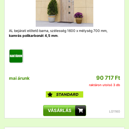
AL bejárati előtető barna, szélesség 1600 x mélység 700 mm,
kamrás polikarbonát 4,5 mm
.
90 717 Ft
mai árunk
raktáron utolsó 3 db
VÁSÁRLÁS
LG1160