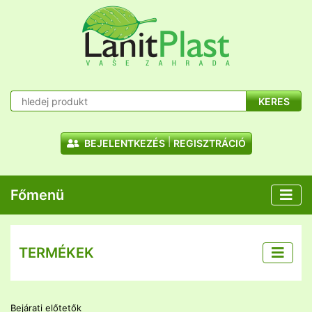
KERES
BEJELENTKEZÉS
REGISZTRÁCIÓ
Főmenü
TERMÉKEK
Bejárati előtetők