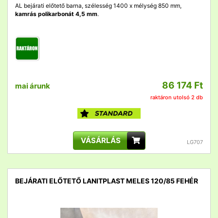
AL bejárati előtető barna, szélesség 1400 x mélység 850 mm,
kamrás polikarbonát 4,5 mm
.
86 174 Ft
mai árunk
raktáron utolsó 2 db
VÁSÁRLÁS
LG707
BEJÁRATI ELŐTETŐ LANITPLAST MELES 120/85 FEHÉR
detail