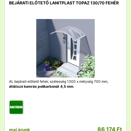
BEJÁRATI ELŐTETŐ LANITPLAST TOPAZ 130/70 FEHÉR
detail
AL bejárati előtető fehér, szélesség 1300 x mélység 700 mm,
átlátszó kamrás polikarbonát 4,5 mm
.
86 174 Ft
mai árunk