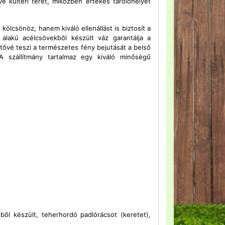
ve kültéri terét, miközben értékes tárolóhelyet
lcsönöz, hanem kiváló ellenállást is biztosít a
alakú acélcsövekből készült váz garantálja a
tővé teszi a természetes fény bejutását a belső
A szállítmány tartalmaz egy kiváló minőségű
ől készült, teherhordó padlórácsot (keretet),