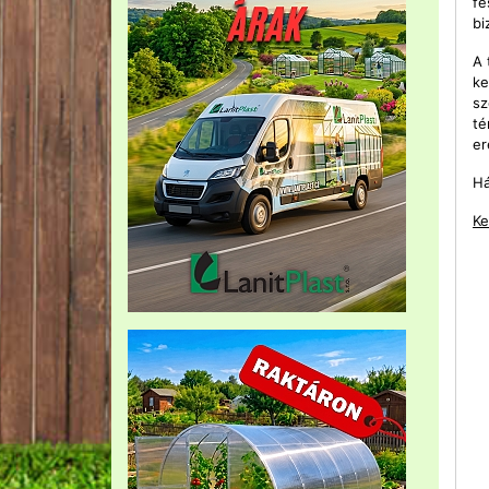
fé
bi
A 
ke
sz
té
er
Há
Ke