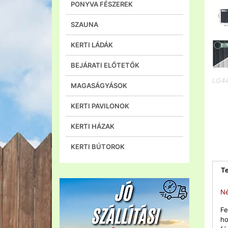
PONYVA FÉSZEREK
SZAUNA
KERTI LÁDÁK
BEJÁRATI ELŐTETŐK
LG4
MAGASÁGYÁSOK
KERTI PAVILONOK
KERTI HÁZAK
KERTI BÚTOROK
Te
Né
Fe
ho