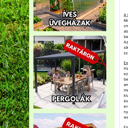
A 
Ké
cm
al
be
Az
sí
sz
Em
Ha
ez
be
am
me
kí
és
er
ny
we
En