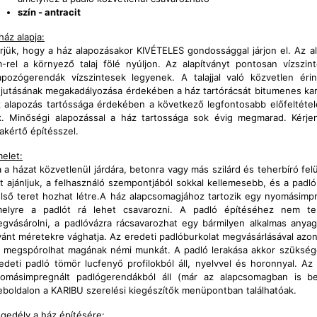
szín - antracit
ház alapja:
rjük, hogy a ház alapozásakor KIVÉTELES gondossággal járjon el. Az a
-rel a környező talaj fölé nyúljon. Az alapítványt pontosan vízszin
apozógerendák vízszintesek legyenek. A talajjal való közvetlen ér
jutásának megakadályozása érdekében a ház tartórácsát bitumenes kart
 alapozás tartóssága érdekében a következő legfontosabb előfeltétele
k. Minőségi alapozással a ház tartossága sok évig megmarad. Kérje
akértő építésszel.
elet:
 a házat közvetlenül járdára, betonra vagy más szilárd és teherbíró fel
t ajánljuk, a felhasználó szempontjából sokkal kellemesebb, és a padl
lső teret hozhat létre.A ház alapcsomagjához tartozik egy nyomásimpr
elyre a padlót rá lehet csavarozni. A padló építéséhez nem tel
gvásárolni, a padlóvázra rácsavarozhat egy bármilyen alkalmas anyag
vánt méretekre vághatja. Az eredeti padlóburkolat megvásárlásával azo
 megspórolhat magának némi munkát. A padló lerakása akkor szükséges
edeti padló tömör lucfenyő profilokból áll, nyelvvel és horonnyal. A
omásimpregnált padlógerendákból áll (már az alapcsomagban is b
boldalon a KARIBU szerelési kiegészítők menüpontban találhatóak.
gedély a ház építésére: