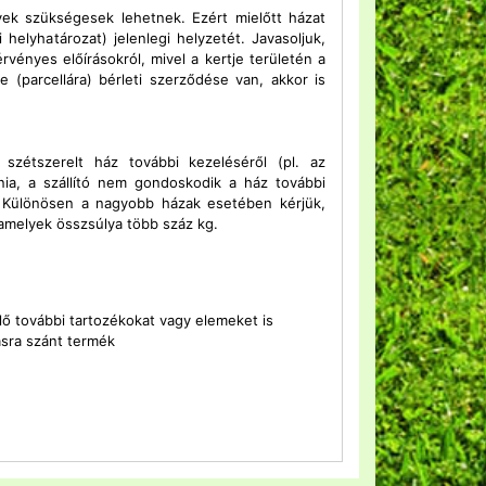
yek szükségesek lehetnek. Ezért mielőtt házat
 helyhatározat) jelenlegi helyzetét. Javasoljuk,
vényes előírásokról, mivel a kertje területén a
 (parcellára) bérleti szerződése van, akkor is
 szétszerelt ház további kezeléséről (pl. az
nia, a szállító nem gondoskodik a ház további
 Különösen a nagyobb házak esetében kérjük,
 amelyek összsúlya több száz kg.
ő további tartozékokat vagy elemeket is
ásra szánt termék