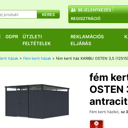
BEJELENTKEZÉS
KERES
REGISZTRÁCIÓ
E
GDPR
ÜTZLETI
REKLAMÁCIÓS
K
FELTÉTELEK
ELJÁRÁS
Kerti házak
>
Fém kerti házak
> fém kerti ház KARIBU OSTEN 3,5 (12515)
fém ker
OSTEN 3
antracit
Fém kerti házikó,
sz 