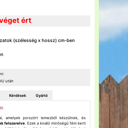
véget ért
zatok (szélesség x hossz) cm-ben
en
ni:
 HU után
Kérdések
Gyártó
ól.
al, amelyek porszórt lemezből készülnek, és
ak felszerelve
. Ezek a kiváló minőségű fém kerti