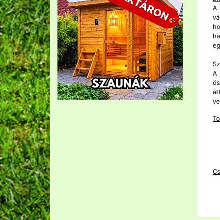
A 
vá
ho
ha
eg
Sz
A 
ös
át
ve
To
Cs