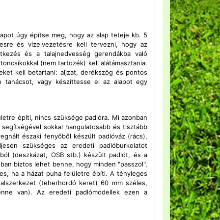
lapot úgy építse meg, hogy az alap teteje kb. 5
tesre és vízelvezetésre kell tervezni, hogy az
intkezés és a talajnedvesség gerendákba való
oncsíkokkal (nem tartozék) kell alátámasztania.
ket kell betartani: aljzat, derékszög és pontos
n tanácsot, vagy készíttesse el az alapot egy
ületre építi, nincs szüksége padlóra. Mi azonban
ó segítségével sokkal hangulatosabb és tisztább
egnált északi fenyőből készült padlóváz (rács),
jesen szükséges az eredeti padlóburkolatot
ból (deszkázat, OSB stb.) készült padlót, és a
nban biztos lehet benne, hogy minden "passzol",
, ha a házat puha felületre építi. A tényleges
z alszerkezet (teherhordó keret) 60 mm széles,
enne van). Az eredeti padlómodellek ezen a