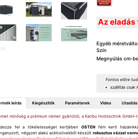
Az eladás 
Egyéb méretválto
476
Szín
Megnyúlás cm-b
Fontos előre tud
szállítás csak
rmék leírás
Kiegészítők
Paraméterek
Video
Utasítás
met minőség a prémium német gyártótól, a Karibu Holztechnik GmbH-t
dezze fel a tökéletességet kertjében
OSTEN
fém kerti házainkk
rganyzott, négyzet alakú acélcsövekből készült
robusztus vázzal vann