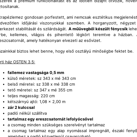
szerek a prémium funkcionalitást és az időtlen dizájnt ötvözik, növel
ztosítanak.
trapézlemez gondosan porfestett, ami nemcsak esztétikus megjelenést kö
dvezőtlen időjárási viszonyokkal szemben. A horganyzott, négyzet 
erkezet stabilitását és szilárdságát.
A műüvegből készült fénycsík
lehe
rbe, kellemes, világos és pihentető légkört teremtve a házban. 
eszcsatornát, amely hatékonyan elvezeti az esővizet.
zainkkal biztos lehet benne, hogy első osztályú minőségbe fektet be.
rti ház OSTEN 3,5:
fallemez vastagsága 0,5 mm
külső méretek: sz 343 x mé 343 cm
belső méretei: sz 338 x mé 338 cm
tető méretei: sz 347 x mé 355 cm
teljes magasság: 220 cm
kétszárnyú ajtó: 1,08 x 2,00 m
zár 2 kulccsal
padló nélkül szállítva
tartalmaz egy ereszcsatornát lefolyócsővel
a csomag minden szükséges szerelvényt tartalmaz
a csomag tartalmaz egy alap nyomással impregnált, északi fenyőb
amelyhez a padló közvetlenül csavarozható