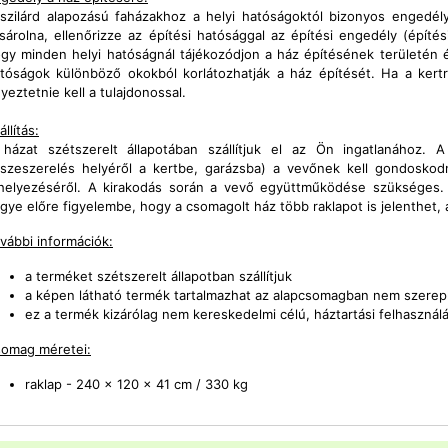
szilárd alapozású faházakhoz a helyi hatóságoktól bizonyos engedél
sárolna, ellenőrizze az építési hatósággal az építési engedély (építési
gy minden helyi hatóságnál tájékozódjon a ház építésének területén ér
tóságok különböző okokból korlátozhatják a ház építését. Ha a kertre
yeztetnie kell a tulajdonossal.
állítás:
házat szétszerelt állapotában szállítjuk el az Ön ingatlanához. A
szeszerelés helyéről a kertbe, garázsba) a vevőnek kell gondoskod
helyezéséről. A kirakodás során a vevő együttműködése szükséges.
gye előre figyelembe, hogy a csomagolt ház több raklapot is jelenthet,
vábbi információk:
a terméket szétszerelt állapotban szállítjuk
a képen látható termék tartalmazhat az alapcsomagban nem szerepl
ez a termék kizárólag nem kereskedelmi célú, háztartási felhasznál
omag méretei:
raklap
- 240 x 120 x 41 cm / 330 kg