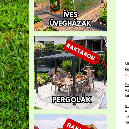
Mi
kg
a 
Fe
Az
ká
A 
A 
le
me