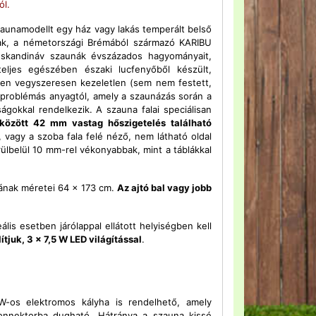
ól.
 szaunamodellt egy ház vagy lakás temperált belső
k, a németországi Brémából származó KARIBU
 skandináv szaunák évszázados hagyományait,
eljes egészében északi lucfenyőből készült,
esen vegyszeresen kezeletlen (sem nem festett,
problémás anyagtól, amely a szaunázás során a
ságokkal rendelkezik. A szauna falai speciálisan
között 42 mm vastag hőszigetelés található
, vagy a szoba fala felé néző, nem látható oldal
ülbelül 10 mm-rel vékonyabbak, mint a táblákkal
ójának méretei 64 x 173 cm.
Az ajtó bal vagy jobb
ális esetben járólappal ellátott helyiségben kell
ítjuk, 3 x 7,5 W LED világítással
.
W-os elektromos kályha is rendelhető, amely
konnektorba dugható. Hátránya a szauna kissé