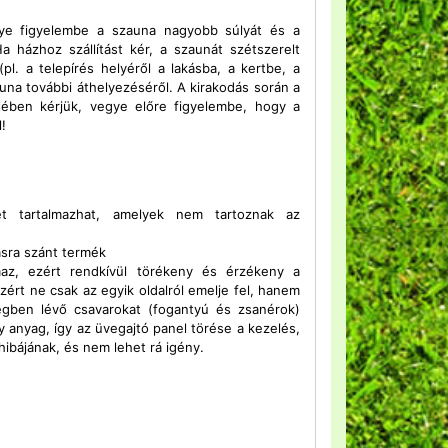
gye figyelembe a szauna nagyobb súlyát és a
a házhoz szállítást kér, a szaunát szétszerelt
pl. a telepírés helyéről a lakásba, a kertbe, a
una további áthelyezéséről. A kirakodás során a
ben kérjük, vegye előre figyelembe, hogy a
!
t tartalmazhat, amelyek nem tartoznak az
ásra szánt termék
lmaz, ezért rendkívül törékeny és érzékeny a
ért ne csak az egyik oldalról emelje fel, hanem
ben lévő csavarokat (fogantyú és zsanérok)
 anyag, így az üvegajtó panel törése a kezelés,
ibájának, és nem lehet rá igény.