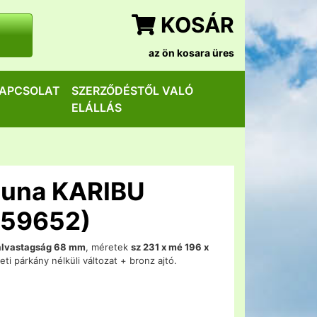
KOSÁR
az ön kosara üres
APCSOLAT
SZERZŐDÉSTŐL VALÓ
ELÁLLÁS
auna KARIBU
(59652)
alvastagság 68 mm
, méretek
sz 231 x mé 196 x
ti párkány nélküli változat + bronz ajtó.