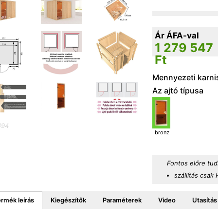
Ár ÁFA-val
1 279 547
Ft
Mennyezeti karni
Az ajtó típusa
494
bronz
Fontos előre tud
szállítás csak
rmék leírás
Kiegészítők
Paraméterek
Video
Utasítás