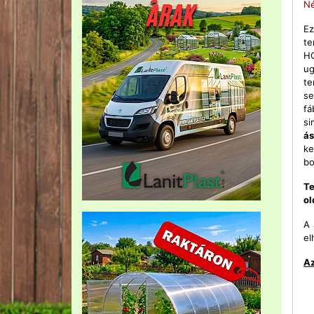
Né
Ez
te
HO
ug
te
se
fá
si
ás
ke
bo
Te
ol
A 
el
Az