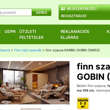
BEJELENTKEZÉS
KERES
REGISZTRÁCIÓ
E
GDPR
ÜTZLETI
REKLAMÁCIÓS
K
FELTÉTELEK
ELJÁRÁS
Szauna
>
Finn házi szaunák
> finn szauna KARIBU GOBIN (59652)
finn sz
GOBIN 
Beltéri finn szauna,
f
ma 198 cm
, mennyeze