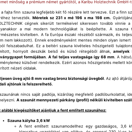
met minőség a prémium német gyártótól, a Karibu Holztechnik GmbH-t
 a fajta finn szauna legfeljebb két fő részére lett tervezve. Ezt a finn
réhez tervezték.
Méretek sz 231 x mé 196 x ma 198 cm.
Gyártójána
LZTECHNIK cégnek sikerült termékeivel sikeresen tovább vinnie a
yanakkor a mai modern technológiákat is beépítette. A szauna t
rmészetes kivitelben. A fa Európa északi részéből származik, és telj
m nem lakkozott). Ennek eredményeként mentes minden olyan ismert 
ból felszabadulhat. Ez a beltéri szauna kivételes hőszigetelő tulajdon
mított, hornyolt deszkák belső és külső rétegéből állnak,
amelyek 
ványgyapot formájában
.
A fal teljes vastagsága így 68 mm
. A hátsó
ménylemez külsővel rendelkezik. Ezért azonos hőszigetelés mellett kör
rított nézeti oldalak.
ljesen üveg ajtó 8 mm vastag bronz biztonsági üvegből
.
Az ajtó átjár
dali ajtónak is felszerelhető.
szaunának nincs saját padlója, kizárólag megfelelő padlóburkolattal, ide
helyezni.
A szaunát mennyezeti párkány (profil) nélküli kivitelben száll
 alábbi kiegészítőket ajánljuk a fent említett szaunához:
Szauna kályha 3,6 kW
A fent említett szaunamodellhez egy gazdaságos, 3,6 k
klasszikus vezetékkel van ellátva, és azonnal 230 V-os 