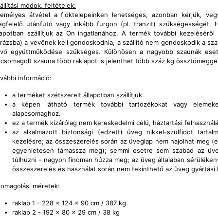
állítási módok, feltételek:
emélyes átvétel a fióktelepeinken lehetséges, azonban kérjük, ve
gfelelő utánfutó vagy inkább furgon (pl. tranzit) szükségességét. H
lapotban szállítjuk az Ön ingatlanához. A termék további kezeléséről (
rázsba) a vevőnek kell gondoskodnia, a szállító nem gondoskodik a sza
vő együttműködése szükséges. Különösen a nagyobb szaunák eseté
csomagolt szauna több raklapot is jelenthet több száz kg össztömeggel
vábbi információ
:
a terméket szétszerelt állapotban szállítjuk.
a képen látható termék további tartozékokat vagy elemeke
alapcsomaghoz.
ez a termék kizárólag nem kereskedelmi célú, háztartási felhasznál
az alkalmazott biztonsági (edzett) üveg nikkel-szulfidot tarta
kezelésre; az összeszerelés során az üveglap nem hajolhat meg (ez
egyenletesen támassza meg); semmi esetre sem szabad az üveg
túlhúzni - nagyon finoman húzza meg; az üveg általában sérülékeny
összeszerelés és használat során nem tekinthető az üveg gyártási h
omagolási méretek:
raklap 1 - 228 x 124 x 90 cm / 387 kg
raklap 2 - 192 x 80 x 29 cm / 38 kg