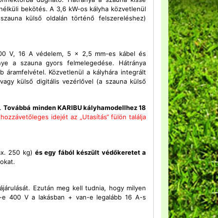
 nélküli bekötés. A 3,6 kW-os kályha közvetlenül
 szauna külső oldalán történő felszereléshez)
00 V, 16 A védelem, 5 x 2,5 mm-es kábel és
őnye a szauna gyors felmelegedése. Hátránya
áramfelvétel. Közvetlenül a kályhára integrált
vagy külső digitális vezérlővel (a szauna külső
k.
Továbbá
minden KARIBU kályhamodellhez 18
zzávetőleges idejét az „Utasítás“ fülön találja
ax. 250 kg)
és egy fából készült védőkeretet a
okat.
ájárulását. Ezután meg kell tudnia, hogy milyen
n-e 400 V a lakásban + van-e legalább 16 A-s