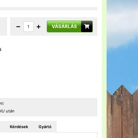
VÁSÁRLÁS
s
ni:
 HU után
Kérdések
Gyártó