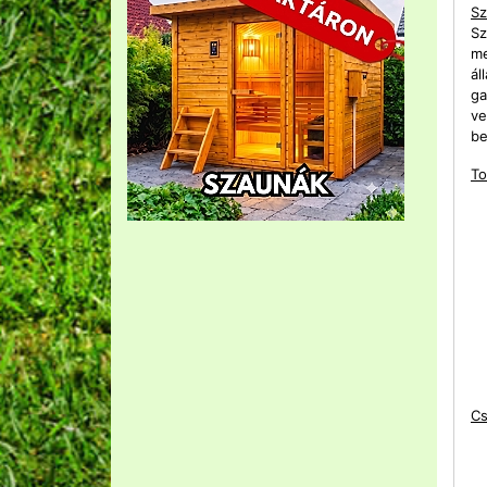
Sz
Sz
me
ál
ga
ve
be
To
Cs