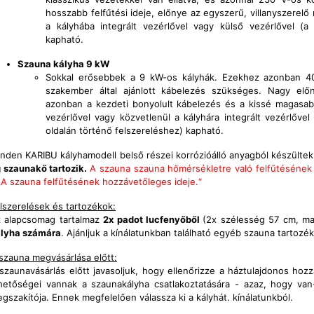
hosszabb felfűtési ideje, előnye az egyszerű, villanyszerelő
a kályhába integrált vezérlővel vagy külső vezérlővel (a
kapható.
Szauna kályha 9 kW
Sokkal erősebbek a 9 kW-os kályhák. Ezekhez azonban 4
szakember által ajánlott kábelezés szükséges. Nagy el
azonban a kezdeti bonyolult kábelezés és a kissé magasabb 
vezérlővel vagy közvetlenül a kályhára integrált vezérlővel 
oldalán történő felszereléshez) kapható.
nden KARIBU kályhamodell belső részei korrózióálló anyagból készülte
 szaunakő tartozik.
A szauna szauna hőmérsékletre való felfűtésének ho
„A szauna felfűtésének hozzávetőleges ideje.“
lszerelések és tartozékok:
 alapcsomag tartalmaz
2x padot lucfenyőből
(2x szélesség 57 cm, m
lyha számára
. Ajánljuk a kínálatunkban található egyéb szauna tartozék
szauna megvásárlása előtt:
szaunavásárlás előtt javasoljuk, hogy ellenőrizze a háztulajdonos hozz
hetőségei vannak a szaunakályha csatlakoztatására - azaz, hogy va
gszakítója. Ennek megfelelően válassza ki a kályhát. kínálatunkból.