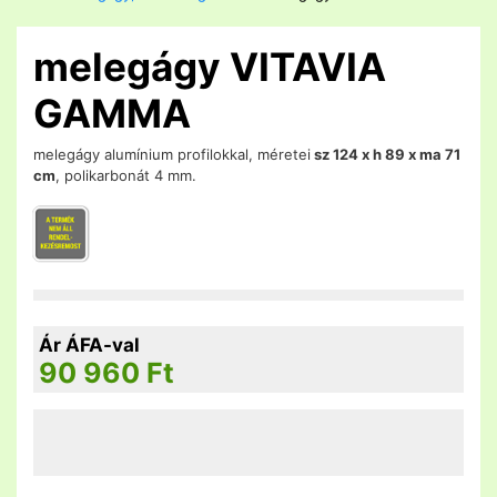
melegágy VITAVIA
GAMMA
melegágy alumínium profilokkal, méretei
sz 124 x h 89 x ma 71
cm
, polikarbonát 4 mm.
Ár ÁFA-val
90 960
Ft