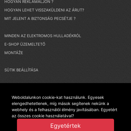
HOGYAN REKLAMÁLJON ?
HOGYAN LEHET VISSZAKÜLDENI AZ ÁRUT?
MIT JELENT A BIZTONSÁG PECSÉTJE ?
MINDEN AZ ELEKTROMOS HULLADÉKRÓL
E-SHOP ÜZEMELTETŐ
MONTÁŽE
SÜTIK BEÁLLÍTÁSA
NAGYON FONTOS MEGJEGYZÉS - EGY CSEH
Weboldalunkon cookie-kat használunk. Egyesek
elengedhetetlenek, míg mások segítenek nekünk a
WEBÁRUHÁZBAN VÁSÁROL, ÉS AZ ÁRUT A CSEH
webhely és a felhasználói élmény javításában. Egyetért
az összes cookie használatával?
Egyetértek
KÖZTÁRSASÁGBÓL IMPORTÁLJUK - LANIT PLAST,