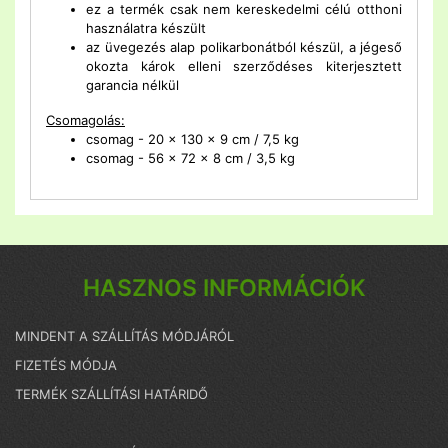
ez a termék csak nem kereskedelmi célú otthoni
használatra készült
az üvegezés alap polikarbonátból készül, a jégeső
okozta károk elleni szerződéses kiterjesztett
garancia nélkül
Csomagolás
:
csomag - 20 x 130 x 9 cm / 7,5 kg
csomag - 56 x 72 x 8 cm / 3,5 kg
HASZNOS INFORMÁCIÓK
MINDENT A SZÁLLÍTÁS MÓDJÁRÓL
FIZETÉS MÓDJA
TERMÉK SZÁLLÍTÁSI HATÁRIDŐ