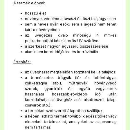
A termék előnyei:
hosszú élet
növények védelme a tavaszi és őszi talajfagy ellen
sem a heves nyári esők, sem a jégeső nem tehet
kárt a növényeiben
az üvegezés kiváló minőségű 4 mm-es
polikarbonátból készül, erős UV szűrővel
a szerkezet nagyon egyszerű összeszerelése
alumínium keret időjárás- és korrózióálló
Értesítés:
az üvegházat megfelelően rögzíteni kell a talajhoz
a természetes trágyák (ló- és tehéntrágya,
csirketrágya stb.), műtrágyák, növényvédő
szerek, gyomirtók és egyéb vegyszerek
használata hosszabb-rövidebb idő után
korrodálhatja az üvegház acél alkatrészeit (alap,
csavarok stb.).
a terméket szétszerelt állapotban szállítjuk
a képen látható termék további kiegészítőket vagy
elemeket tartalmazhat, amelyeket az alapcsomag
nem tartalmaz