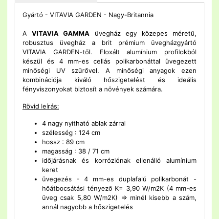
Gyártó - VITAVIA GARDEN - Nagy-Britannia
A
VITAVIA GAMMA
üvegház egy közepes méretű,
robusztus üvegház a brit prémium üvegházgyártó
VITAVIA GARDEN-től. Eloxált alumínium profilokból
készül és 4 mm-es cellás polikarbonáttal üvegezett
minőségi UV szűrővel. A minőségi anyagok ezen
kombinációja kiváló hőszigetelést és ideális
fényviszonyokat biztosít a növények számára.
Rövid leírás:
4 nagy nyitható ablak zárral
szélesség : 124 cm
hossz : 89 cm
magasság : 38 / 71 cm
időjárásnak és korróziónak ellenálló alumínium
keret
üvegezés - 4 mm-es duplafalú polikarbonát -
hőátbocsátási tényező K= 3,90 W/m2K (4 mm-es
üveg csak 5,80 W/m2K) => minél kisebb a szám,
annál nagyobb a hőszigetelés