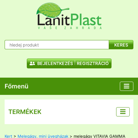
KERES
BEJELENTKEZÉS
REGISZTRÁCIÓ
Főmenü
TERMÉKEK
Kert
>
Melegágy, mini üvegházak
> melegágy VITAVIA GAMMA