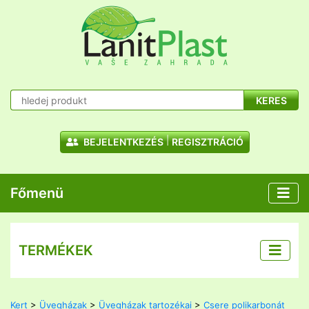
KERES
BEJELENTKEZÉS
REGISZTRÁCIÓ
Főmenü
TERMÉKEK
Kert
>
Üvegházak
>
Üvegházak tartozékai
>
Csere polikarbonát