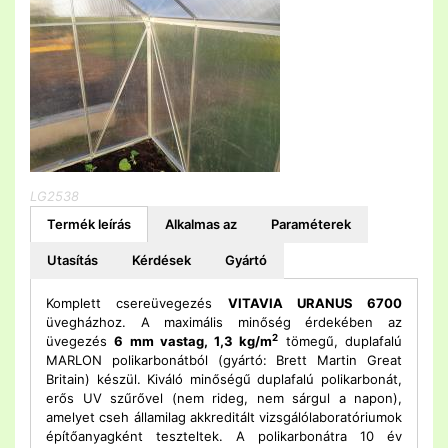
LG2538
Termék leírás
Alkalmas az
Paraméterek
Utasítás
Kérdések
Gyártó
Komplett csereüvegezés
VITAVIA URANUS 6700
üvegházhoz. A maximális minőség érdekében az
2
üvegezés
6 mm vastag, 1,3 kg/m
tömegű, duplafalú
MARLON polikarbonátból (gyártó: Brett Martin Great
Britain) készül. Kiváló minőségű duplafalú polikarbonát,
erős UV szűrővel (nem rideg, nem sárgul a napon),
amelyet cseh államilag akkreditált vizsgálólaboratóriumok
építőanyagként teszteltek. A polikarbonátra 10 év