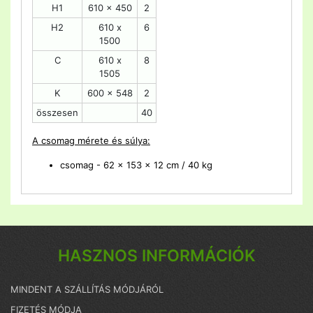
H1
610 x 450
2
H2
610 x
6
1500
C
610 x
8
1505
K
600 x 548
2
összesen
40
A
csomag mérete és súlya:
csomag - 62 x 153 x 12 cm / 40 kg
HASZNOS INFORMÁCIÓK
MINDENT A SZÁLLÍTÁS MÓDJÁRÓL
FIZETÉS MÓDJA