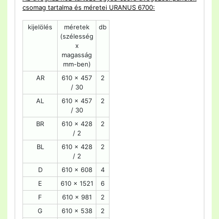
csomag tartalma és méretei URANUS 6700:
kijelölés
méretek
db
(szélesség
x
magasság
mm-ben)
AR
610 x 457
2
/ 30
AL
610 x 457
2
/ 30
BR
610 x 428
2
/ 2
BL
610 x 428
2
/ 2
D
610 x 608
4
E
610 x 1521
6
F
610 x 981
2
G
610 x 538
2