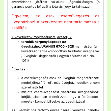
szerződéses jótállást vállalunk jégesőállóságra (a
garancia pontos leírását a jótállási jegy tartalmazza).
Figyelem, ez csak csereüvegezés az
üvegházhoz! A szerkezetet nem tartalmazza a
szállítás.
A következők megvásárlását javasoljuk:
tartalék horgonykapcsok az
üvegházhoz
URANUS 6700 - 328
mennyiség (a
következő termékcsoportban található: üvegházak
/ üvegházi kiegészítők / egyéb / Vitavia clip No.
1011)
Értesítés:
a csereüvegezés csak az üvegház meghatározott
modelljéhez "fér el", más üvegházmodellekre nem
szerelhető fel
mielőtt csereüvegezést vásárolna üvegházához,
kérjük, alaposan ellenőrizze, hogy a feltüntetett
méretek kompatibilisek-e az üvegházával
Az üvegház hoz tartozó egyes csere üvegezési panelek