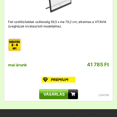
Fali szellőzőablak szélesség 59,5 x ma 79,2 cm, alkalmas a VITAVIA
üvegházak kiválasztott modelljéhez.
41 785 Ft
mai árunk
VÁSÁRLÁS
LG4109