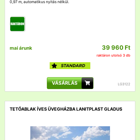
0,97 m, automatikus nyitás nélkül.
39 960 Ft
mai árunk
raktáron utolsó 3 db
VÁSÁRLÁS
LG3122
TETŐABLAK ÍVES ÜVEGHÁZBA LANITPLAST GLADUS
detail