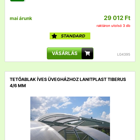
29 012 Ft
mai árunk
raktáron utolsó 3 db
VÁSÁRLÁS
LG4395
TETŐABLAK ÍVES ÜVEGHÁZHOZ LANITPLAST TIBERUS
4/6 MM
detail