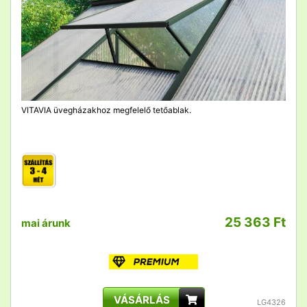
VITAVIA üvegházakhoz megfelelő tetőablak.
25 363 Ft
mai árunk
VÁSÁRLÁS
LG4326