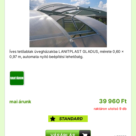
Íves tetőablak üvegházakba LANITPLAST GLADUS, mérete 0,60 x
0,97 m, automata nyitó beépítési lehetőség.
39 960 Ft
mai árunk
raktáron utolsó 9 db
VÁSÁRLÁS