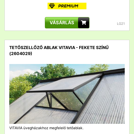
VÁSÁRLÁS
LG21
TETŐSZELLŐZŐ ABLAK VITAVIA - FEKETE SZÍNŰ
(2604029)
detail
VITAVIA üvegházakhoz megfelelő tetőablak.