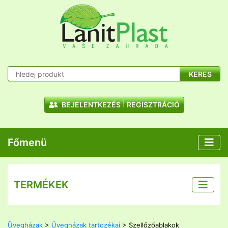
KERES
BEJELENTKEZÉS
REGISZTRÁCIÓ
Főmenü
TERMÉKEK
Üvegházak
>
Üvegházak tartozékai
> Szellőzőablakok