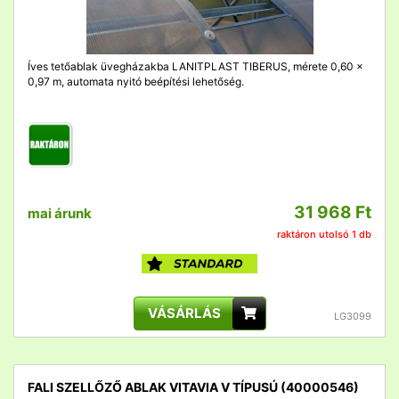
Íves tetőablak üvegházakba LANITPLAST TIBERUS, mérete 0,60 x
0,97 m, automata nyitó beépítési lehetőség.
31 968 Ft
mai árunk
raktáron utolsó 1 db
VÁSÁRLÁS
LG3099
FALI SZELLŐZŐ ABLAK VITAVIA V TÍPUSÚ (40000546)