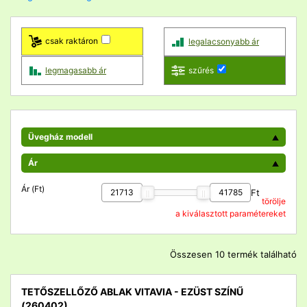
csak raktáron
legalacsonyabb ár
legmagasabb ár
szűrés
Üvegház modell
Ár
Ár (Ft)
Ft
törölje
a kiválasztott paramétereket
Összesen 10 termék található
TETŐSZELLŐZŐ ABLAK VITAVIA - EZÜST SZÍNŰ
(260402)