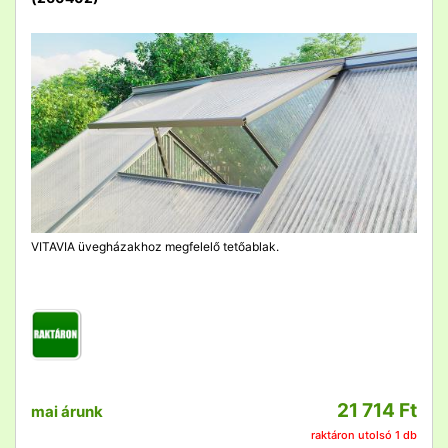
detail
VITAVIA üvegházakhoz megfelelő tetőablak.
21 714 Ft
mai árunk
raktáron utolsó 1 db