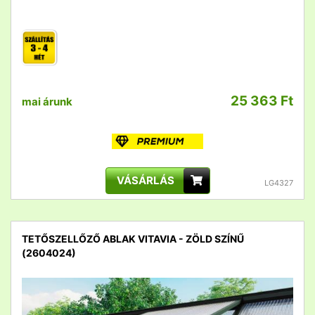
25 363 Ft
mai árunk
VÁSÁRLÁS
LG4327
TETŐSZELLŐZŐ ABLAK VITAVIA - ZÖLD SZÍNŰ
(2604024)
detail