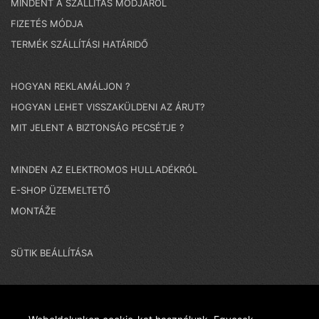
MINDENT A SZÁLLÍTÁS MÓDJÁRÓL
FIZETÉS MÓDJA
TERMÉK SZÁLLÍTÁSI HATÁRIDŐ
HOGYAN REKLAMÁLJON ?
HOGYAN LEHET VISSZAKÜLDENI AZ ÁRUT?
MIT JELENT A BIZTONSÁG PECSÉTJE ?
MINDEN AZ ELEKTROMOS HULLADÉKRÓL
E-SHOP ÜZEMELTETŐ
MONTÁŽE
SÜTIK BEÁLLÍTÁSA
NAGYON FONTOS MEGJEGYZÉS - EGY CSEH