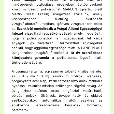
minőségének biztosítása érdekében építőanyagként
kiváló minőségű polikarbonát MARLON (gyártó: Brett
Martin Great Britain) üvegezést szállítunk, amely
Csehországban, államilag akkreditált
vizsgálólaboratóriumokban, igényes vizsgálatokon esett
át.
Ezenkívül rendelkezik a Prágai Állami Egészségügyi
Intézet vizsgálati jegyzőkönyvével
, amely megerősíti,
hogy a polikarbonátból nem szabadulnak fel káros
anyagok. Így zavartalanul termeszthet zöldségeket
anélkül, hogy aggódna egészsége miatt. A LANIT PLAST
üvegházaiban magától értetődő
a 10 év szerződéses
kiterjesztett garancia
a polikarbonát jégeső miatti
törhetetlenségére.
A csomag tartalma: egyszárnyú tolóajtó (nyílás mérete:
sz 0,61 x ma 1,61 m), alumínium profilok, üvegezés,
horganyzott acél alap, 1x db tetőszellőző ablak manuális
nyitással, valamint minden szükséges rögzítő anyag. Az
üvegházhoz számos extra kiegészítő vásárolható,
például polcok, állványok, további tető- és oldalsó
szellőzőablakok, automatikus nyitók ezekhez az
ablakokhoz, ereszcsatorna készletek, hőmérők,
páramérők.