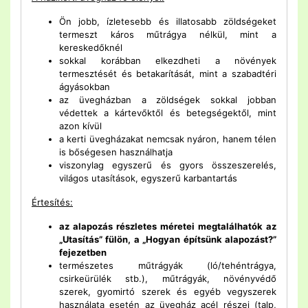
Ön jobb, ízletesebb és illatosabb zöldségeket
termeszt káros műtrágya nélkül, mint a
kereskedőknél
sokkal korábban elkezdheti a növények
termesztését és betakarítását, mint a szabadtéri
ágyásokban
az üvegházban a zöldségek sokkal jobban
védettek a kártevőktől és betegségektől, mint
azon kívül
a kerti üvegházakat nemcsak nyáron, hanem télen
is bőségesen használhatja
viszonylag egyszerű és gyors összeszerelés,
világos utasítások, egyszerű karbantartás
Értesítés:
az alapozás részletes méretei megtalálhatók az
„Utasítás” fülön, a „Hogyan építsünk alapozást?”
fejezetben
természetes műtrágyák (ló/tehéntrágya,
csirkeürülék stb.), műtrágyák, növényvédő
szerek, gyomirtó szerek és egyéb vegyszerek
használata esetén az üvegház acél részei (talp,