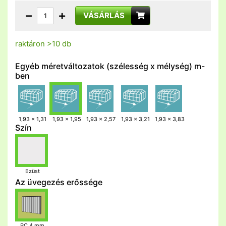
VÁSÁRLÁS
raktáron >10 db
Egyéb méretváltozatok (szélesség x mélység) m-
ben
1,93 x 1,31
1,93 x 1,95
1,93 x 2,57
1,93 x 3,21
1,93 x 3,83
Szín
Ezüst
Az üvegezés erőssége
PC 4 mm