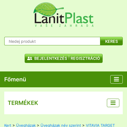
KERES
BEJELENTKEZÉS
REGISZTRÁCIÓ
Főmenü
TERMÉKEK
Kert
>
Üvegházak
>
Üvegházak név szerint
>
VITAVIA TARGET