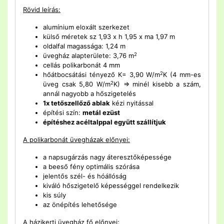
Rövid leírás:
alumínium eloxált szerkezet
külső méretek sz 1,93 x h 1,95 x ma 1,97 m
oldalfal magassága: 1,24 m
2
üvegház alapterülete: 3,76 m
cellás polikarbonát 4 mm
2
hőátbocsátási tényező K= 3,90 W/m
K (4 mm-es
2
üveg csak 5,80 W/m
K) => minél kisebb a szám,
annál nagyobb a hőszigetelés
1x tetőszellőző ablak
kézi nyitással
építési szín:
metál ezüst
építéshez acéltalppal együtt szállítjuk
A polikarbonát üvegházak előnyei:
a napsugárzás nagy áteresztőképessége
a beeső fény optimális szórása
jelentős szél- és hóállóság
kiváló hőszigetelő képességgel rendelkezik
kis súly
az önépítés lehetősége
A házikerti üvegház fő előnyei: