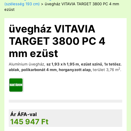
(szélesség 193 cm)
> üvegház VITAVIA TARGET 3800 PC 4 mm
ezüst
üvegház VITAVIA
TARGET 3800 PC 4
mm ezüst
Alumínium üvegház,
sz 1,93 x h 1,95 m, ezüst színű, 1x tetősz.
2
ablak, polikarbonát 4 mm, horganyzott alap,
terület 3,76 m
.
Ár ÁFA-val
145 947
Ft