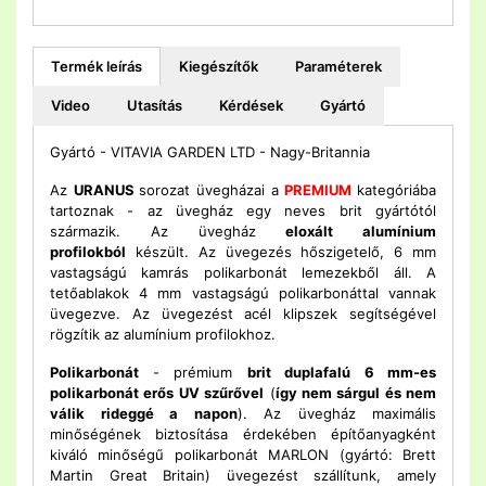
Termék leírás
Kiegészítők
Paraméterek
Video
Utasítás
Kérdések
Gyártó
Gyártó - VITAVIA GARDEN LTD - Nagy-Britannia
Az
URANUS
sorozat üvegházai a
PREMIUM
kategóriába
tartoznak - az üvegház egy neves brit gyártótól
származik. Az üvegház
eloxált alumínium
profilokból
készült. Az üvegezés hőszigetelő, 6 mm
vastagságú kamrás polikarbonát lemezekből áll. A
tetőablakok 4 mm vastagságú polikarbonáttal vannak
üvegezve. Az üvegezést acél klipszek segítségével
rögzítik az alumínium profilokhoz.
Polikarbonát
- prémium
brit duplafalú 6 mm-es
polikarbonát erős UV szűrővel
(
így nem sárgul és nem
válik rideggé a napon
). Az üvegház maximális
minőségének biztosítása érdekében építőanyagként
kiváló minőségű polikarbonát MARLON (gyártó: Brett
Martin Great Britain) üvegezést szállítunk, amely