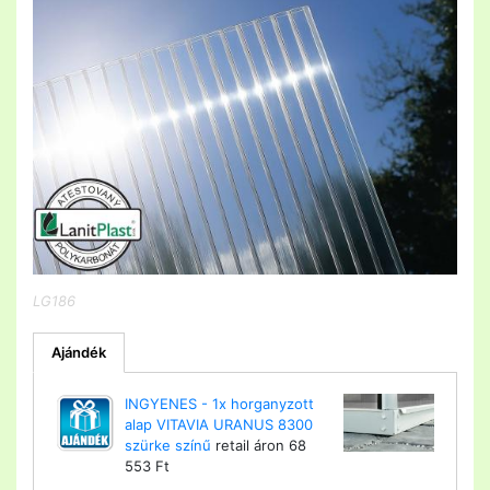
LG186
Ajándék
INGYENES -
1x horganyzott
alap VITAVIA URANUS 8300
szürke színű
retail áron 68
553 Ft