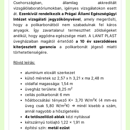
Csehországban, államilag akkreditált
vizsgálólaboratóriumokban, igényes vizsgálatokon esett
át.
Ezenkívül rendelkezik a Prágai Állami Egészségügyi
Intézet vizsgálati jegyzőkönyvével
, amely megerősíti,
hogy a polikarbonátból nem szabadulnak fel káros
anyagok. Így zavartalanul termeszthet zöldségeket
anélkül, hogy aggódna egészsége miatt. A LANIT PLAST
üvegházaiban magától értetődő
a 10 év szerződéses
kiterjesztett garancia
a polikarbonát jégeső miatti
törhetetlenségére.
Rövid leírás:
alumínium eloxált szerkezet
külső méretek sz 2,57 x h 3,21 x ma 2,48 m
oldalfal magassága: 1,54 m
2
üvegház területe: 8,25 m
cellás polikarbonát 6 mm
2
hőátbocsátási tényező K= 3,70 W/m
K (4 mm-es
2
üveg csak 5,80 W/m
K) => minél kisebb a szám,
annál nagyobb a hőszigetelés
4x tetőszellőző ablak
kézi nyitással
kétszárnyú tolóajtó 1,22 x 1,91 m
építési szín:
metál ezüst