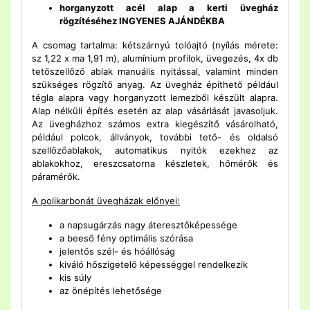
horganyzott acél alap a kerti üvegház
rögzítéséhez INGYENES AJÁNDÉKBA
A csomag tartalma: kétszárnyú tolóajtó (nyílás mérete:
sz 1,22 x ma 1,91 m), alumínium profilok, üvegezés, 4x db
tetőszellőző ablak manuális nyitással, valamint minden
szükséges rögzítő anyag. Az üvegház építhető például
tégla alapra vagy horganyzott lemezből készült alapra.
Alap nélküli építés esetén az alap vásárlását javasoljuk.
Az üvegházhoz számos extra kiegészítő vásárolható,
például polcok, állványok, további tető- és oldalsó
szellőzőablakok, automatikus nyitók ezekhez az
ablakokhoz, ereszcsatorna készletek, hőmérők és
páramérők.
A polikarbonát üvegházak előnyei:
a napsugárzás nagy áteresztőképessége
a beeső fény optimális szórása
jelentős szél- és hóállóság
kiváló hőszigetelő képességgel rendelkezik
kis súly
az önépítés lehetősége