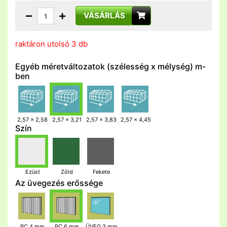
VÁSÁRLÁS
raktáron utolsó 3 db
Egyéb méretváltozatok (szélesség x mélység) m-
ben
2,57 x 2,58
2,57 x 3,21
2,57 x 3,83
2,57 x 4,45
Szín
Ezüst
Zöld
Fekete
Az üvegezés erőssége
PC 4 mm
PC 6 mm
ÜVEG 3 mm