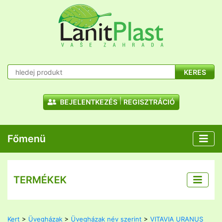
KERES
BEJELENTKEZÉS
REGISZTRÁCIÓ
Főmenü
TERMÉKEK
Kert
>
Üvegházak
>
Üvegházak név szerint
>
VITAVIA URANUS