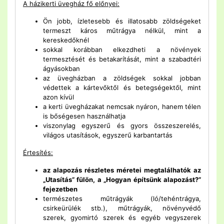
A házikerti üvegház fő előnyei:
Ön jobb, ízletesebb és illatosabb zöldségeket
termeszt káros műtrágya nélkül, mint a
kereskedőknél
sokkal korábban elkezdheti a növények
termesztését és betakarítását, mint a szabadtéri
ágyásokban
az üvegházban a zöldségek sokkal jobban
védettek a kártevőktől és betegségektől, mint
azon kívül
a kerti üvegházakat nemcsak nyáron, hanem télen
is bőségesen használhatja
viszonylag egyszerű és gyors összeszerelés,
világos utasítások, egyszerű karbantartás
Értesítés:
az alapozás részletes méretei megtalálhatók az
„Utasítás” fülön, a „Hogyan építsünk alapozást?”
fejezetben
természetes műtrágyák (ló/tehéntrágya,
csirkeürülék stb.), műtrágyák, növényvédő
szerek, gyomirtó szerek és egyéb vegyszerek