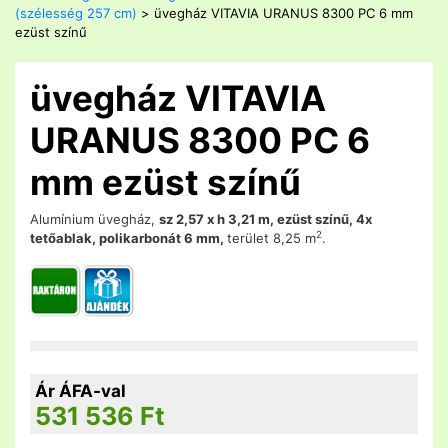
(szélesség 257 cm)
> üvegház VITAVIA URANUS 8300 PC 6 mm
ezüst színű
üvegház VITAVIA
URANUS 8300 PC 6
mm ezüst színű
Alumínium üvegház,
sz 2,57 x h 3,21 m, ezüst színű, 4x
2
tetőablak, polikarbonát 6 mm,
terület 8,25 m
.
Ár ÁFA-val
531 536
Ft